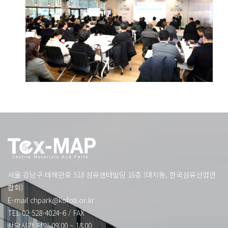
서울 강남구 테헤란로 518 섬유센터빌딩 16층 (대치동, 한국섬유산업연
합회)
E-mail
chpark@kofoti.or.kr
TEL 02-528-4024~6
/
FAX
상담시간 평일 09:00 ~ 18:00