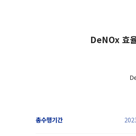
DeNOx 효
D
총수행기간
202