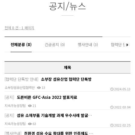
공지/뉴스
전체 8 건 - 1 페이지
전체분류 (8)
긴급공지 (0)
행사안내 (3)
협력단 단톡방 안
제목
[협력단 단톡방 안내]
소부장 섬유산업 협력단 단톡방
소부장섬유산업협력단
13
2024.05.13
[공지]
도른비른 GFC-Asia 2022 발표자료
지속가능성장팀
21
2022.03.04
[공지]
섬유 소재부품 기술개발 과제 우수사례 발굴을 위한 성과…
지속가능성장팀
63
2022.02.25
[행사안내]
친환경 섬유 수요 확대를 위한 인증제도 활용 세미나 개…