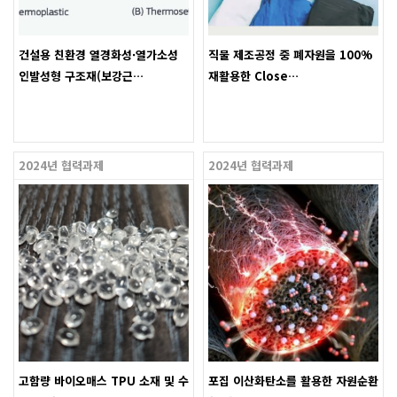
건설용 친환경 열경화성·열가소성
직물 제조공정 중 폐자원을 100%
인발성형 구조재(보강근…
재활용한 Close…
2024년 협력과제
2024년 협력과제
고함량 바이오매스 TPU 소재 및 수
포집 이산화탄소를 활용한 자원순환