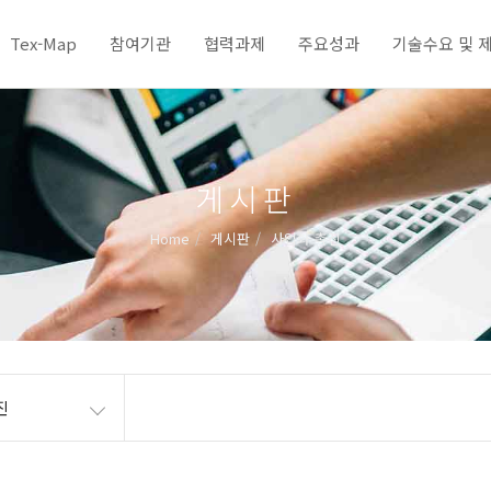
Tex-Map
참여기관
협력과제
주요성과
기술수요 및 
게시판
Home
게시판
사업화 촉진
진