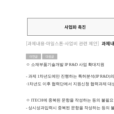
사업화 촉진
[과제내용·마일스톤·사업비 관련 제안]
과제내
이전글
다음글
ㅇ 소재부품기술개발
IP R&D
사업 확대지원
-
과제
1
차년도에만 진행하는 특허분석
(IP R&D)
의
·1
차년도 이후 협력단에서 지원신청 협력과제 대
ㅇ
ITECH
에 중복된 문항을 작성하는 등의 불필
-
상시성과입력시 중복된 문항을 작성하는 등의 불